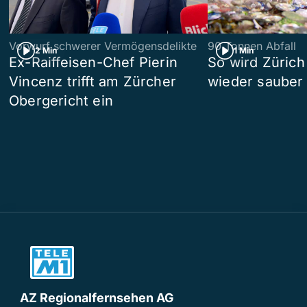
Vorwurf schwerer Vermögensdelikte
90 Tonnen Abfall
2 Min
1 Min
Ex-Raiffeisen-Chef Pierin
So wird Zürich
Vincenz trifft am Zürcher
wieder sauber
Obergericht ein
AZ Regionalfernsehen AG