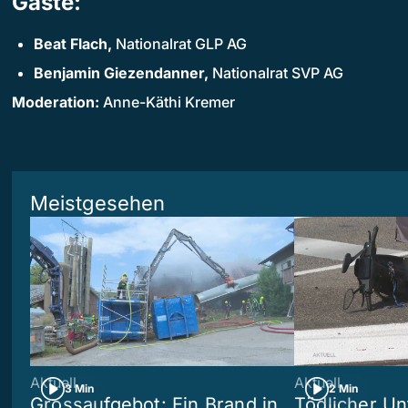
Gäste:
Beat Flach,
Nationalrat GLP AG
Benjamin Giezendanner,
Nationalrat SVP AG
Moderation:
Anne-Käthi Kremer
Meistgesehen
Aktuell
Aktuell
3 Min
2 Min
Grossaufgebot: Ein Brand in
Tödlicher Unf