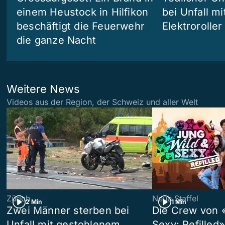
einem Heustock in Hilfikon
bei Unfall m
beschäftigt die Feuerwehr
Elektroroller
die ganze Nacht
Weitere News
Videos aus der Region, der Schweiz und aller Welt
Zürich
Neue Staffel
2 Min
1 Min
Zwei Männer sterben bei
Die Crew von 
Unfall mit gestohlenem
Sexy: Refilled