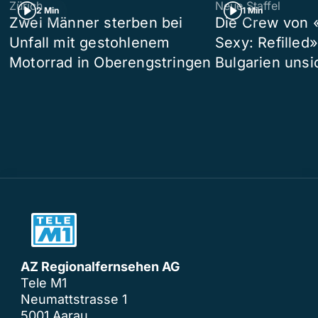
Zürich
Neue Staffel
2 Min
1 Min
Zwei Männer sterben bei
Die Crew von 
Unfall mit gestohlenem
Sexy: Refilled
Motorrad in Oberengstringen
Bulgarien unsi
AZ Regionalfernsehen AG
Tele M1
Neumattstrasse 1
5001 Aarau