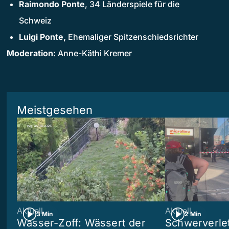
Raimondo Ponte
, 34 Länderspiele für die
Schweiz
Luigi Ponte,
Ehemaliger Spitzenschiedsrichter
Moderation:
Anne-Käthi Kremer
Meistgesehen
Aktuell
Aktuell
3 Min
2 Min
Wasser-Zoff: Wässert der
Schwerverle