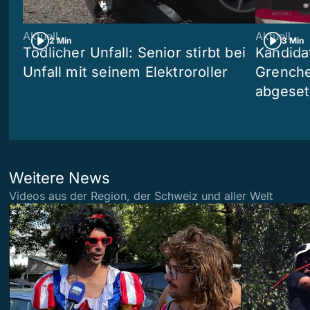
Aktuell
Aktuell
2 Min
3 Min
Tödlicher Unfall: Senior stirbt bei
Kandida
Unfall mit seinem Elektroroller
Grenchen
abgeset
Weitere News
Videos aus der Region, der Schweiz und aller Welt