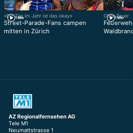
«Ein Tag im Jahr ist das okay»
Ohne Feuer
1 Min
1 Min
Street-Parade-Fans campen
Feuerwehr 
mitten in Zürich
Waldbrand
AZ Regionalfernsehen AG
Tele M1
Neumattstrasse 1