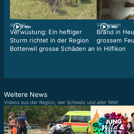
Aktuell
Villmergen
2 Min
2 Min
Verwüstung: Ein heftiger
Brand in Heu
Sturm richtet in der Region
grossem Feu
Bottenwil grosse Schäden an
in Hilfikon
Weitere News
Videos aus der Region, der Schweiz und aller Welt