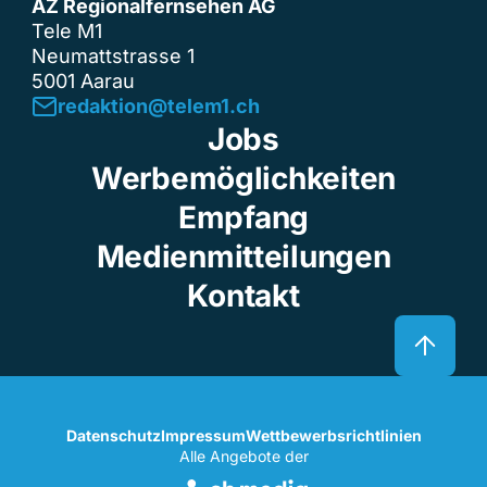
AZ Regionalfernsehen AG
Tele M1
Neumattstrasse 1
5001 Aarau
redaktion@telem1.ch
Jobs
Werbemöglichkeiten
Empfang
Medienmitteilungen
Kontakt
Datenschutz
Impressum
Wettbewerbsrichtlinien
Alle Angebote der