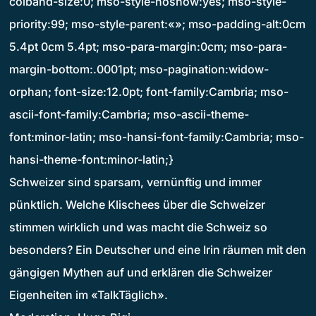
colband-size:0; mso-style-noshow:yes; mso-style-
priority:99; mso-style-parent:«»; mso-padding-alt:0cm
5.4pt 0cm 5.4pt; mso-para-margin:0cm; mso-para-
margin-bottom:.0001pt; mso-pagination:widow-
orphan; font-size:12.0pt; font-family:Cambria; mso-
ascii-font-family:Cambria; mso-ascii-theme-
font:minor-latin; mso-hansi-font-family:Cambria; mso-
hansi-theme-font:minor-latin;}
Schweizer sind sparsam, vernünftig und immer
pünktlich. Welche Klischees über die Schweizer
stimmen wirklich und was macht die Schweiz so
besonders? Ein Deutscher und eine Irin räumen mit den
gängigen Mythen auf und erklären die Schweizer
Eigenheiten im «TalkTäglich».