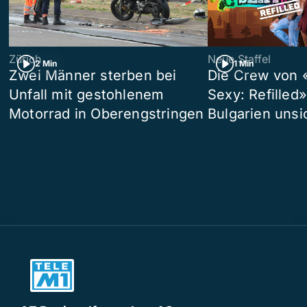
Zürich
Neue Staffel
2 Min
1 Min
Zwei Männer sterben bei
Die Crew von 
Unfall mit gestohlenem
Sexy: Refilled
Motorrad in Oberengstringen
Bulgarien unsi