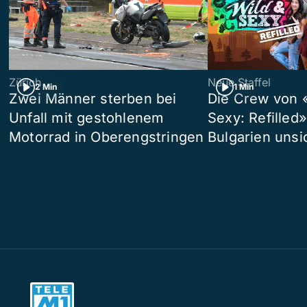
Zürich
Neue Staffel
2 Min
1 Min
Zwei Männer sterben bei
Die Crew von 
Unfall mit gestohlenem
Sexy: Refilled
Motorrad in Oberengstringen
Bulgarien unsi