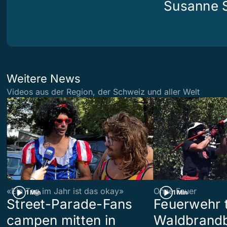
Susanne S
Weitere News
Videos aus der Region, der Schweiz und aller Welt
«Ein Tag im Jahr ist das okay»
Ohne Feuer
1 Min
1 Min
Street-Parade-Fans
Feuerwehr t
campen mitten in
Waldbrand