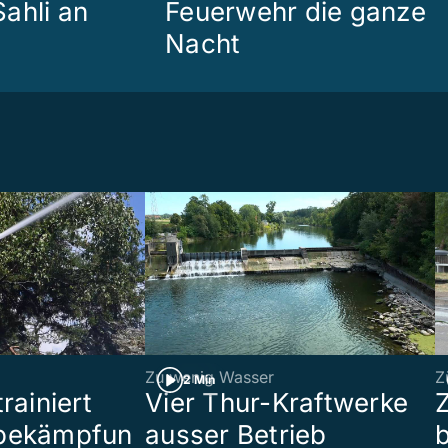
ahli an
Feuerwehr die ganze
Nacht
Zu wenig Wasser
Z
2 Min
rainiert
Vier Thur-Kraftwerke
bekämpfun
ausser Betrieb
b