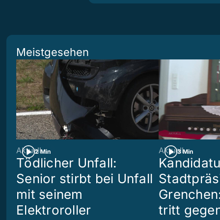
Meistgesehen
Aktuell
Aktuell
2 Min
3 Min
Tödlicher Unfall:
Kandidatu
Senior stirbt bei Unfall
Stadtpräs
mit seinem
Grenchen:
Elektroroller
tritt geg