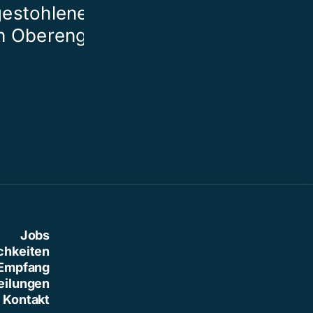
gestohlenem Motorrad
macht Bulgar
in Oberengstringen
unsicher
Jobs
chkeiten
Empfang
eilungen
Kontakt