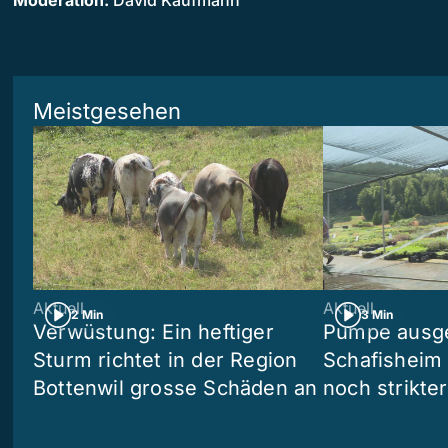
Moderation:
David Kaufmann
Meistgesehen
Aktuell
Aktuell
2 Min
3 Min
Verwüstung: Ein heftiger
Pumpe ausgef
Sturm richtet in der Region
Schafisheim
Bottenwil grosse Schäden an
noch strikte