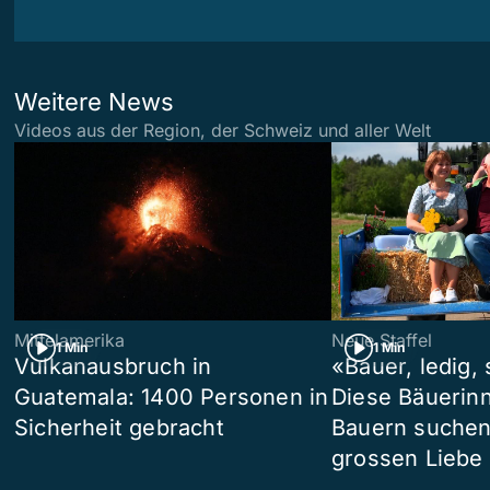
Weitere News
Videos aus der Region, der Schweiz und aller Welt
Mittelamerika
Neue Staffel
1 Min
1 Min
Vulkanausbruch in
«Bauer, ledig,
Guatemala: 1400 Personen in
Diese Bäuerin
Sicherheit gebracht
Bauern suchen
grossen Liebe