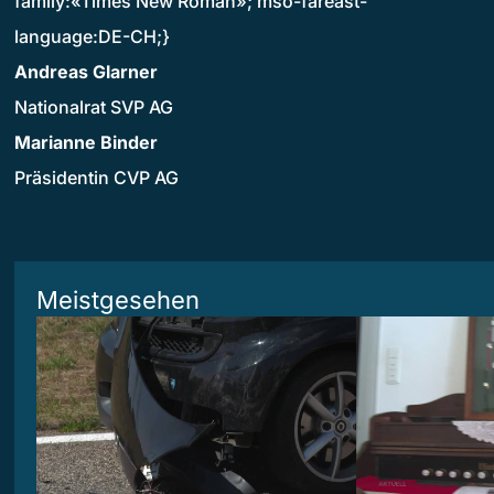
family:«Times New Roman»; mso-fareast-
language:DE-CH;}
Andreas Glarner
Nationalrat SVP AG
Marianne Binder
Präsidentin CVP AG
Meistgesehen