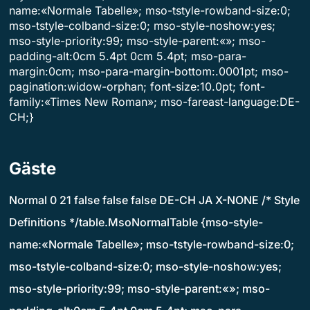
name:«Normale Tabelle»; mso-tstyle-rowband-size:0;
mso-tstyle-colband-size:0; mso-style-noshow:yes;
mso-style-priority:99; mso-style-parent:«»; mso-
padding-alt:0cm 5.4pt 0cm 5.4pt; mso-para-
margin:0cm; mso-para-margin-bottom:.0001pt; mso-
pagination:widow-orphan; font-size:10.0pt; font-
family:«Times New Roman»; mso-fareast-language:DE-
CH;}
Gäste
Normal 0 21 false false false DE-CH JA X-NONE /* Style
Definitions */table.MsoNormalTable {mso-style-
name:«Normale Tabelle»; mso-tstyle-rowband-size:0;
mso-tstyle-colband-size:0; mso-style-noshow:yes;
mso-style-priority:99; mso-style-parent:«»; mso-