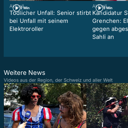
Aktuell
Aktuell
2 Min
3 Min
Tödlicher Unfall: Senior stirbt
Kandidatur S
bei Unfall mit seinem
Grenchen: Eli
Elektroroller
gegen abges
Sahli an
Weitere News
Videos aus der Region, der Schweiz und aller Welt