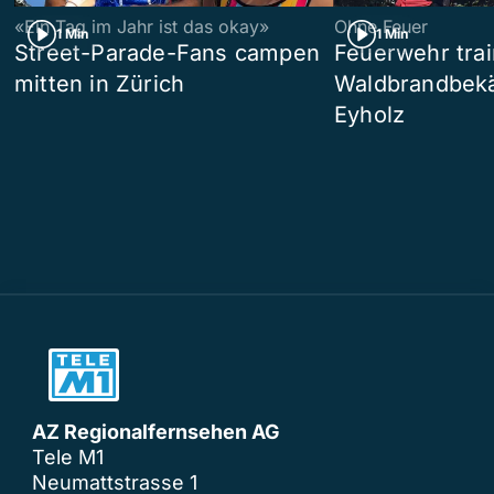
«Ein Tag im Jahr ist das okay»
Ohne Feuer
1 Min
1 Min
Street-Parade-Fans campen
Feuerwehr trai
mitten in Zürich
Waldbrandbek
Eyholz
AZ Regionalfernsehen AG
Tele M1
Neumattstrasse 1