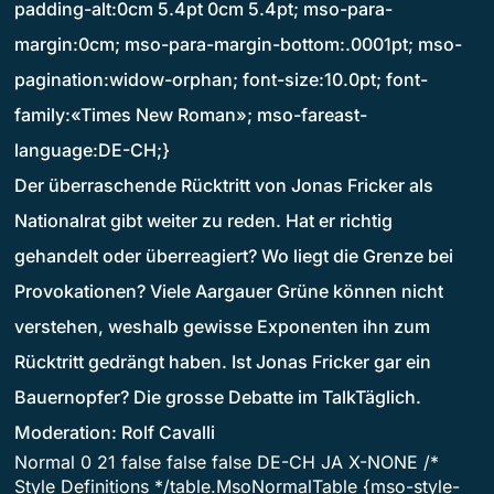
padding-alt:0cm 5.4pt 0cm 5.4pt; mso-para-
margin:0cm; mso-para-margin-bottom:.0001pt; mso-
pagination:widow-orphan; font-size:10.0pt; font-
family:«Times New Roman»; mso-fareast-
language:DE-CH;}
Der überraschende Rücktritt von Jonas Fricker als
Nationalrat gibt weiter zu reden. Hat er richtig
gehandelt oder überreagiert? Wo liegt die Grenze bei
Provokationen? Viele Aargauer Grüne können nicht
verstehen, weshalb gewisse Exponenten ihn zum
Rücktritt gedrängt haben. Ist Jonas Fricker gar ein
Bauernopfer? Die grosse Debatte im TalkTäglich.
Moderation: Rolf Cavalli
Normal 0 21 false false false DE-CH JA X-NONE /*
Style Definitions */table.MsoNormalTable {mso-style-