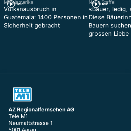
Mittelamerika
Neue Staffel
1 Min
1 Min
Vulkanausbruch in
«Bauer, ledig,
Guatemala: 1400 Personen in
Diese Bäuerin
Sicherheit gebracht
Bauern suchen
grossen Liebe
AZ Regionalfernsehen AG
Tele M1
Neumattstrasse 1
5001 Aarau