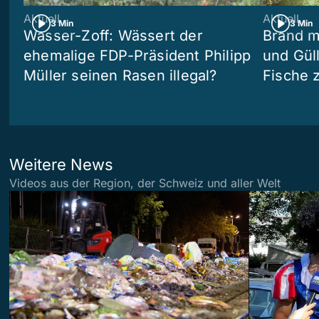
Aktuell
Aktuell
3 Min
3 Min
Wasser-Zoff: Wässert der
Brand m
ehemalige FDP-Präsident Philipp
und Güll
Müller seinen Rasen illegal?
Fische 
Weitere News
Videos aus der Region, der Schweiz und aller Welt