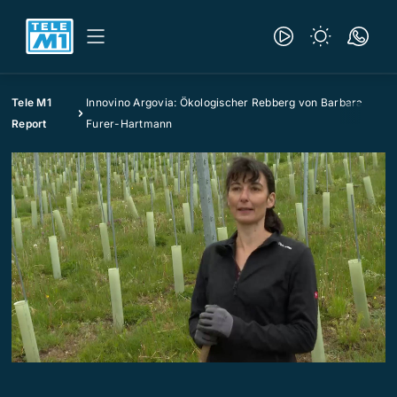
Tele M1
Innovino Argovia: Ökologischer Rebberg von Barbara
Report
Furer-Hartmann