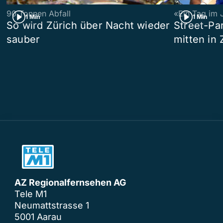
90 Tonnen Abfall
«Ein Tag im 
1 Min
1 Min
So wird Zürich über Nacht wieder
Street-P
sauber
mitten in 
AZ Regionalfernsehen AG
Tele M1
Neumattstrasse 1
5001 Aarau