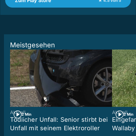
Zum Play Store
★ 4.5 von 5
Meistgesehen
Aktuell
Aktuell
2 Min
2 Min
Tödlicher Unfall: Senior stirbt bei
Eingefa
Unfall mit seinem Elektroroller
Wallaby