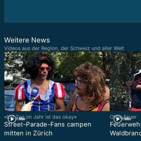
Weitere News
Videos aus der Region, der Schweiz und aller Welt
«Ein Tag im Jahr ist das okay»
Ohne Feuer
1 Min
1 Min
Street-Parade-Fans campen
Feuerwehr 
mitten in Zürich
Waldbrand