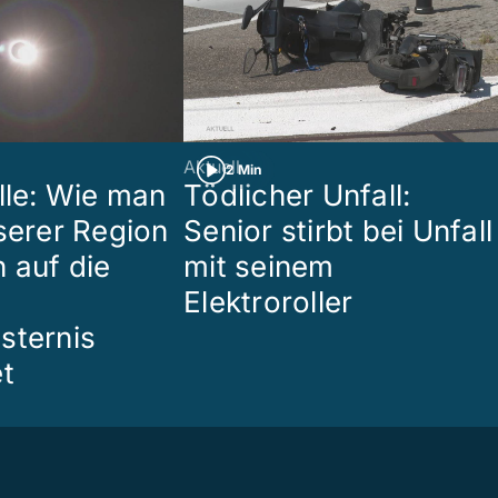
Aktuell
2 Min
lle: Wie man
Tödlicher Unfall:
nserer Region
Senior stirbt bei Unfall
 auf die
mit seinem
Elektroroller
sternis
et