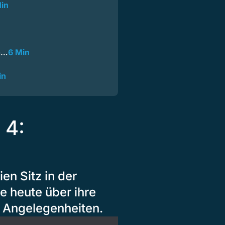
in
m…
6 Min
in
 4:
en Sitz in der
e heute über ihre
n Angelegenheiten.