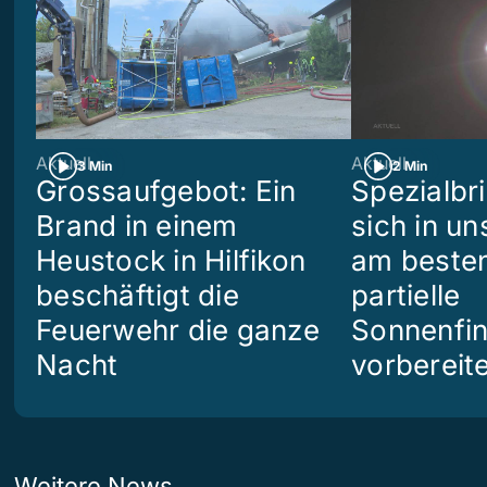
Aktuell
Aktuell
3 Min
2 Min
Grossaufgebot: Ein
Spezialbri
Brand in einem
sich in u
Heustock in Hilfikon
am besten
beschäftigt die
partielle
Feuerwehr die ganze
Sonnenfin
Nacht
vorbereit
Weitere News