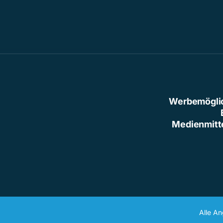
Werbemögli
Medienmitt
Alle A