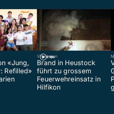
Villmergen
M
2 Min
on «Jung,
Brand in Heustock
: Refilled»
führt zu grossem
arien
Feuerwehreinsatz in
P
Hilfikon