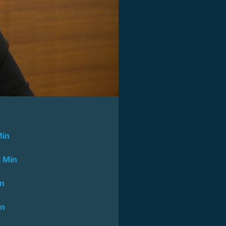
Min
 Min
in
in