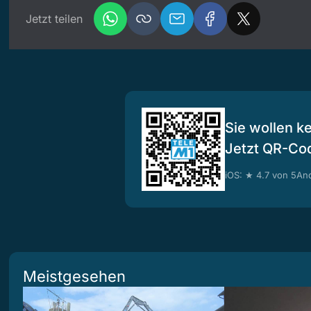
Jetzt teilen
Sie wollen k
Jetzt QR-Co
iOS: ★ 4.7 von 5
And
Meistgesehen