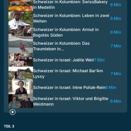
Schweizer in Kolumbien: SwissBakery
6 Min
in Medellín
Schweizer in Kolumbien: Leben in zwei
6 Min
Welten
Schweizer in Kolumbien: Armut in
6 Min
Bogotás Süden
Schweizer in Kolumbien: Das
7 Min
Traumleben in…
Schweizer in Israel: Joëlle Weil
7 Min
Schweizer in Israel: Michael Bar'Am
7 Min
Lyssy
Schweizer in Israel: Irène Pollak-Rein
6 Min
Schweizer in Israel: Viktor und Brigitte
6 Min
Weidmann
TEIL 3