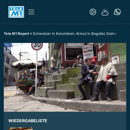
Tele M1 Report
Schweizer in Kolumbien: Armut in Bogotás Süden
WIEDERGABELISTE