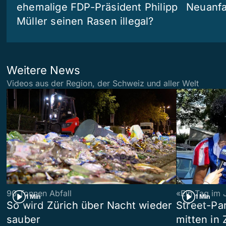
ehemalige FDP-Präsident Philipp
Neuanf
Müller seinen Rasen illegal?
Weitere News
Videos aus der Region, der Schweiz und aller Welt
90 Tonnen Abfall
«Ein Tag im 
1 Min
1 Min
So wird Zürich über Nacht wieder
Street-P
sauber
mitten in 