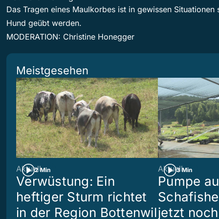
Das Tragen eines Maulkorbes ist in gewissen Situationen 
Hund geübt werden.
MODERATION: Christine Honegger
Meistgesehen
Aktuell
Aktuell
2 Min
3 Min
Verwüstung: Ein
Pumpe aus
heftiger Sturm richtet
Schafish
in der Region Bottenwil
jetzt noch