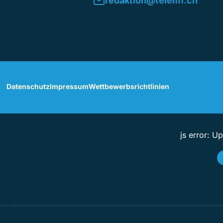
redaktion@telem1.ch
Datenschutz
Impressum
Wettbewerbsrichtlinien
js error: U