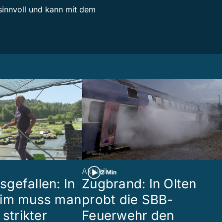
sinnvoll und kann mit dem
Aktuell
2 Min
gefallen: In
Zugbrand: In Olten
eim muss man
probt die SBB-
 strikter
Feuerwehr den