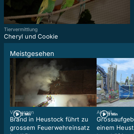
Tiervermittlung
Cheryl und Cookie
Meistgesehen
Villmergen
Aktuell
2 Min
3 Min
Brand in Heustock führt zu
Grossaufgebo
grossem Feuerwehreinsatz
einem Heusto