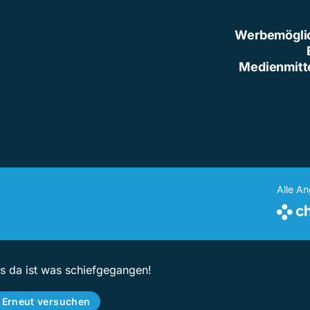
Werbemögli
Medienmitt
Alle A
ps da ist was schiefgegangen!
Erneut versuchen