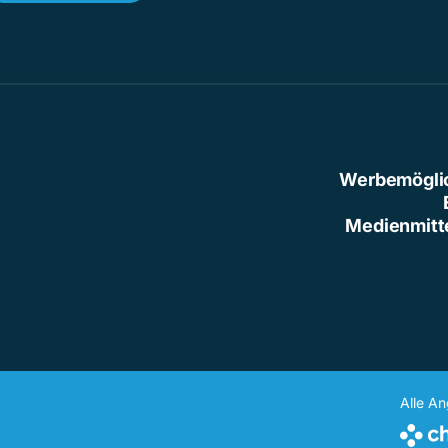
Werbemögli
Medienmitt
Alle A