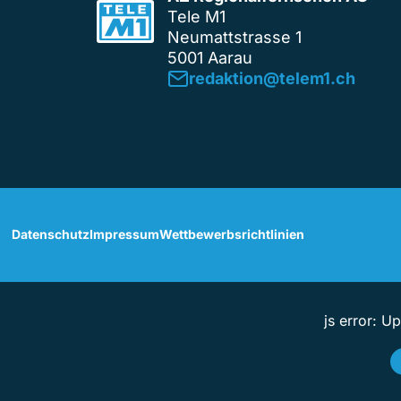
Tele M1
Neumattstrasse 1
5001 Aarau
redaktion@telem1.ch
Datenschutz
Impressum
Wettbewerbsrichtlinien
js error: U