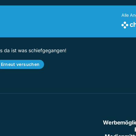
Alle A
ps da ist was schiefgegangen!
Erneut versuchen
Werbemögli