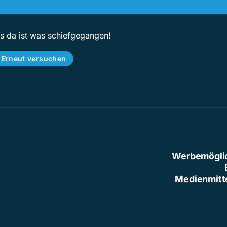
ps da ist was schiefgegangen!
Erneut versuchen
Werbemögli
Medienmitt