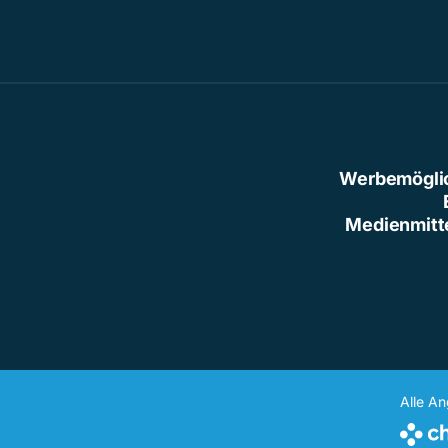
Werbemögli
Medienmitt
Alle A