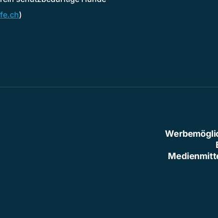
fe.ch
)
Werbemögli
Medienmitt