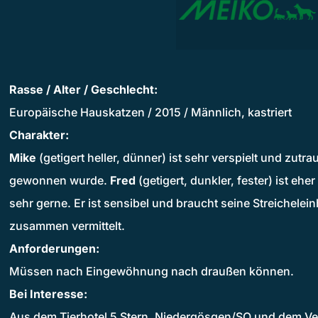
Rasse / Alter / Geschlecht:
Europäische Hauskatzen / 2015 / Männlich, kastriert
Charakter:
Mike
(getigert heller, dünner) ist sehr verspielt und zutra
gewonnen wurde.
Fred
(getigert, dunkler, fester) ist ehe
sehr gerne. Er ist sensibel und braucht seine Streichelei
zusammen vermittelt.
Anforderungen:
Müssen nach Eingewöhnung nach draußen können.
Bei Interesse:
Aus dem Tierhotel 5 Stern, Niedergösgen/SO und dem Ve