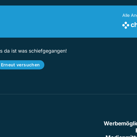
Alle A
ps da ist was schiefgegangen!
Erneut versuchen
Werbemögli