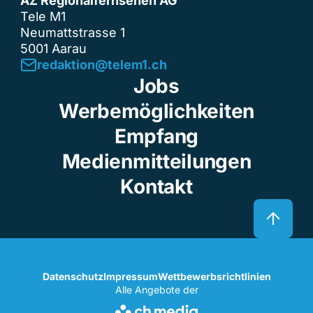
AZ Regionalfernsehen AG
Tele M1
Neumattstrasse 1
5001 Aarau
redaktion@telem1.ch
Jobs
Werbemöglichkeiten
Empfang
Medienmitteilungen
Kontakt
Datenschutz
Impressum
Wettbewerbsrichtlinien
Alle Angebote der