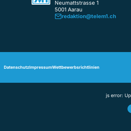
Neumattstrasse 1
5001 Aarau
redaktion@telem1.ch
Datenschutz
Impressum
Wettbewerbsrichtlinien
js error: U