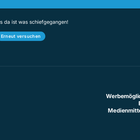
ps da ist was schiefgegangen!
Erneut versuchen
Werbemögli
Medienmitt