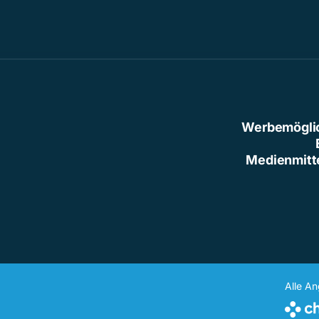
Werbemögli
Medienmitt
Alle A