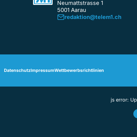
Neumattstrasse 1
5001 Aarau
redaktion@telem1.ch
Datenschutz
Impressum
Wettbewerbsrichtlinien
js error: U