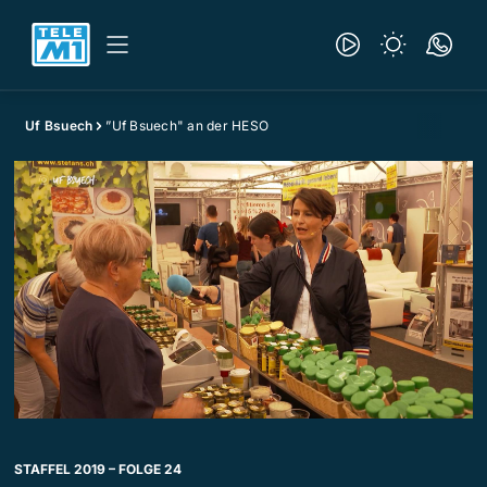
Uf Bsuech
”Uf Bsuech" an der HESO
STAFFEL 2019 – FOLGE 24