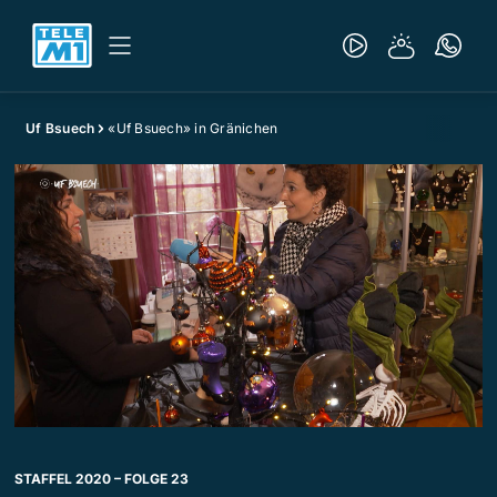
Uf Bsuech
«Uf Bsuech» in Gränichen
STAFFEL 2020 – FOLGE 23