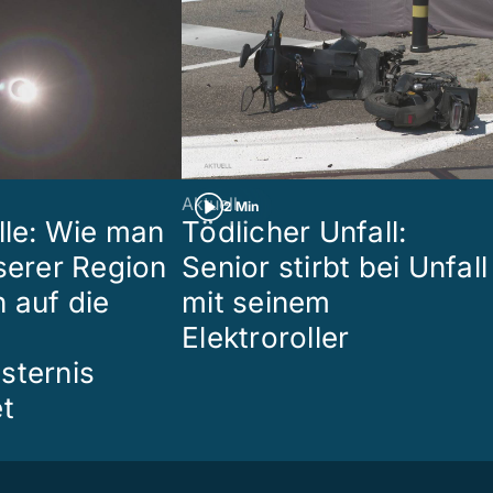
Aktuell
2 Min
lle: Wie man
Tödlicher Unfall:
nserer Region
Senior stirbt bei Unfall
 auf die
mit seinem
Elektroroller
sternis
et