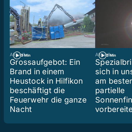
Aktuell
Aktuell
3 Min
2 Min
Grossaufgebot: Ein
Spezialbri
Brand in einem
sich in u
Heustock in Hilfikon
am besten
beschäftigt die
partielle
Feuerwehr die ganze
Sonnenfin
Nacht
vorbereit