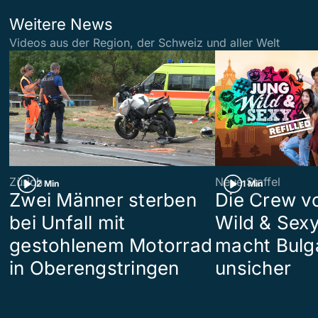
Weitere News
Videos aus der Region, der Schweiz und aller Welt
Zürich
Neue Staffel
2 Min
1 Min
Zwei Männer sterben
Die Crew v
bei Unfall mit
Wild & Sexy
gestohlenem Motorrad
macht Bulg
in Oberengstringen
unsicher