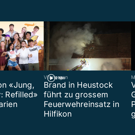
Villmergen
M
2 Min
on «Jung,
Brand in Heustock
: Refilled»
führt zu grossem
arien
Feuerwehreinsatz in
P
Hilfikon