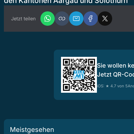
den Kantonen Aargau und Solothurn
Jetzt teilen
Sie wollen k
Jetzt QR-Co
iOS: ★ 4.7 von 5
And
Meistgesehen