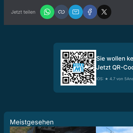
Jetzt teilen
Sie wollen k
Jetzt QR-Co
iOS: ★ 4.7 von 5
And
Meistgesehen