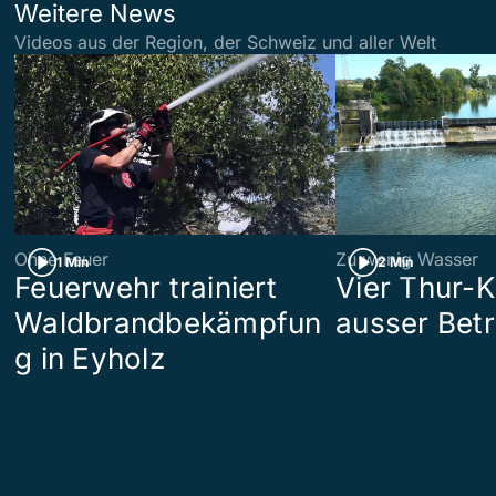
Weitere News
Videos aus der Region, der Schweiz und aller Welt
Ohne Feuer
Zu wenig Wasser
1 Min
2 Min
Feuerwehr trainiert
Vier Thur-K
Waldbrandbekämpfun
ausser Betr
g in Eyholz