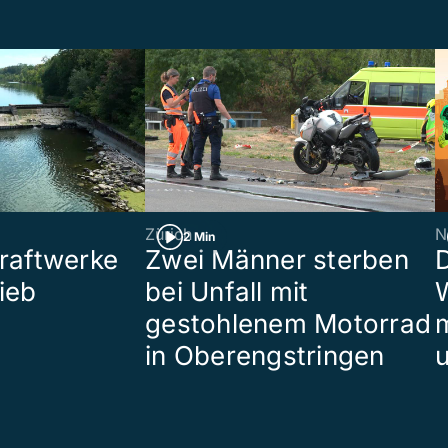
Zürich
N
2 Min
raftwerke
Zwei Männer sterben
ieb
bei Unfall mit
W
gestohlenem Motorrad
in Oberengstringen