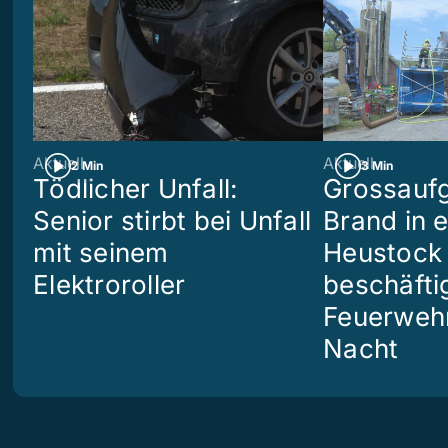
Aktuell
Aktuell
2 Min
3 Min
Tödlicher Unfall:
Grossaufg
Senior stirbt bei Unfall
Brand in 
mit seinem
Heustock i
Elektroroller
beschäftig
Feuerwehr
Nacht