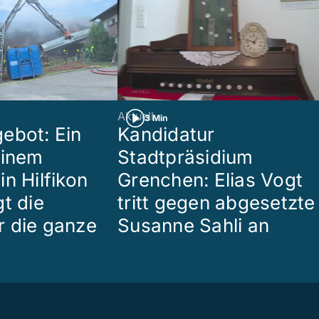
Aktuell
3 Min
ebot: Ein
Kandidatur
einem
Stadtpräsidium
n Hilfikon
Grenchen: Elias Vogt
t die
tritt gegen abgesetzte
 die ganze
Susanne Sahli an