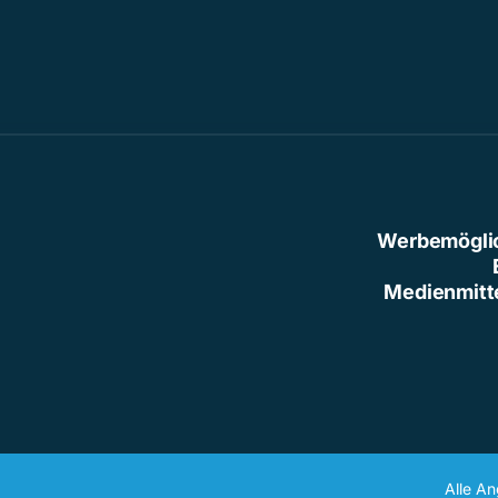
Werbemögli
Medienmitt
Alle A