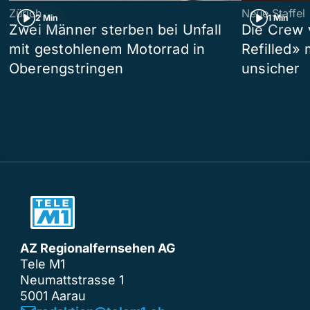
Zürich
Neue Staffel
2 Min
1 Min
Zwei Männer sterben bei Unfall
Die Crew 
mit gestohlenem Motorrad in
Refilled»
Oberengstringen
unsicher
AZ Regionalfernsehen AG
Tele M1
Neumattstrasse 1
5001 Aarau