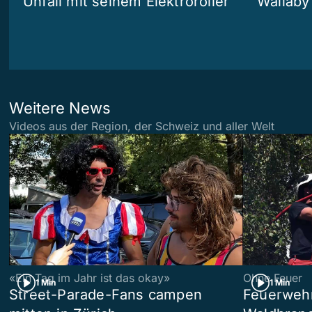
Unfall mit seinem Elektroroller
Wallaby
Weitere News
Videos aus der Region, der Schweiz und aller Welt
«Ein Tag im Jahr ist das okay»
Ohne Feuer
1 Min
1 Min
Street-Parade-Fans campen
Feuerwehr 