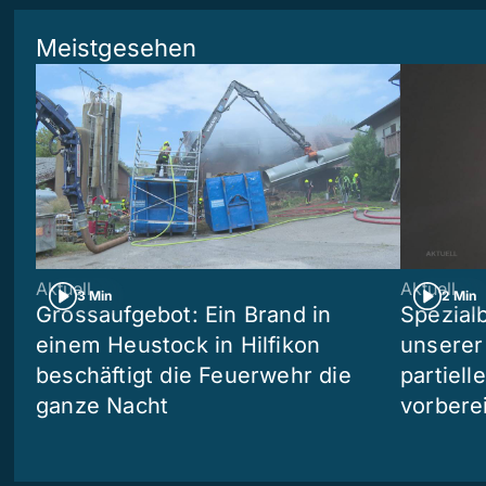
Meistgesehen
Aktuell
Aktuell
3 Min
2 Min
Grossaufgebot: Ein Brand in
Spezialb
einem Heustock in Hilfikon
unserer
beschäftigt die Feuerwehr die
partiell
ganze Nacht
vorberei