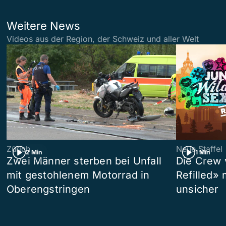
Weitere News
Videos aus der Region, der Schweiz und aller Welt
Zürich
Neue Staffel
2 Min
1 Min
Zwei Männer sterben bei Unfall
Die Crew 
mit gestohlenem Motorrad in
Refilled»
Oberengstringen
unsicher