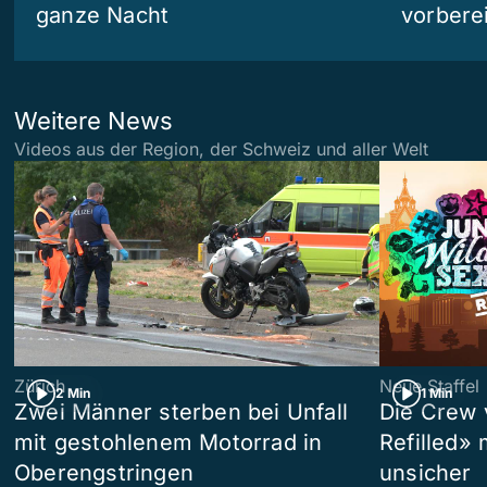
ganze Nacht
vorberei
Weitere News
Videos aus der Region, der Schweiz und aller Welt
Zürich
Neue Staffel
2 Min
1 Min
Zwei Männer sterben bei Unfall
Die Crew 
mit gestohlenem Motorrad in
Refilled»
Oberengstringen
unsicher