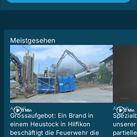
Meistgesehen
Aktuell
Aktuell
3 Min
2 Min
Grossaufgebot: Ein Brand in
Spezialb
einem Heustock in Hilfikon
unserer
beschäftigt die Feuerwehr die
partiell