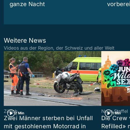
ganze Nacht
vorberei
Weitere News
Videos aus der Region, der Schweiz und aller Welt
Zürich
Neue Staffel
2 Min
1 Min
Zwei Männer sterben bei Unfall
Die Crew 
mit gestohlenem Motorrad in
Refilled»