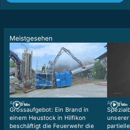
Meistgesehen
Aktuell
Aktuell
3 Min
2 Min
Grossaufgebot: Ein Brand in
Spezialb
einem Heustock in Hilfikon
unserer
beschäftigt die Feuerwehr die
partiell