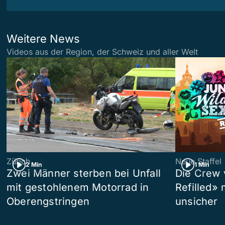
Weitere News
Videos aus der Region, der Schweiz und aller Welt
Zürich
Neue Staffel
2 Min
1 Min
Zwei Männer sterben bei Unfall
Die Crew 
mit gestohlenem Motorrad in
Refilled»
Oberengstringen
unsicher