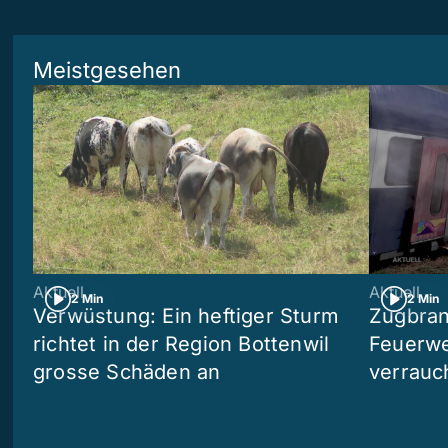
Meistgesehen
Aktuell
Aktuell
2 Min
2 Min
Verwüstung: Ein heftiger Sturm
Zugbran
richtet in der Region Bottenwil
Feuerwe
grosse Schäden an
verrauc