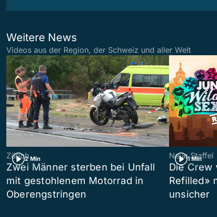
Weitere News
Videos aus der Region, der Schweiz und aller Welt
Zürich
Neue Staffel
2 Min
1 Min
Zwei Männer sterben bei Unfall
Die Crew 
mit gestohlenem Motorrad in
Refilled»
Oberengstringen
unsicher