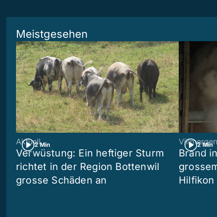
Meistgesehen
Aktuell
Villmerge
2 Min
2 Min
Verwüstung: Ein heftiger Sturm
Brand i
richtet in der Region Bottenwil
grossem
grosse Schäden an
Hilfikon