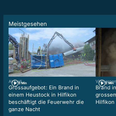
Meistgesehen
Aktuell
Villmerge
3 Min
2 Min
Grossaufgebot: Ein Brand in
Brand i
einem Heustock in Hilfikon
grossem
beschäftigt die Feuerwehr die
Hilfikon
ganze Nacht