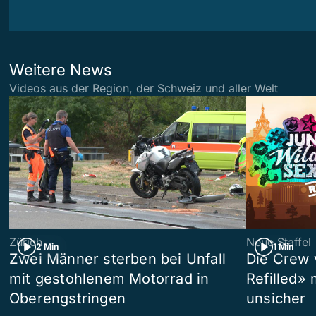
Weitere News
Videos aus der Region, der Schweiz und aller Welt
Zürich
Neue Staffel
2 Min
1 Min
Zwei Männer sterben bei Unfall
Die Crew 
mit gestohlenem Motorrad in
Refilled»
Oberengstringen
unsicher