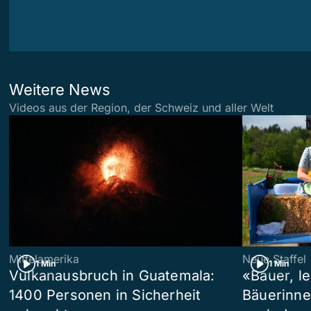
Weitere News
Videos aus der Region, der Schweiz und aller Welt
Mittelamerika
Neue Staffel
1 Min
1 Min
Vulkanausbruch in Guatemala:
«Bauer, l
1400 Personen in Sicherheit
Bäuerinne