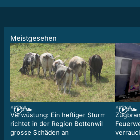
Meistgesehen
Aktuell
Aktuell
2 Min
2 Min
Verwüstung: Ein heftiger Sturm
Zugbran
richtet in der Region Bottenwil
Feuerwe
grosse Schäden an
verrauc