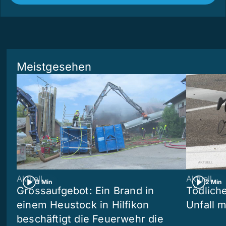
Meistgesehen
Aktuell
Aktuell
3 Min
2 Min
Grossaufgebot: Ein Brand in
Tödliche
einem Heustock in Hilfikon
Unfall m
beschäftigt die Feuerwehr die