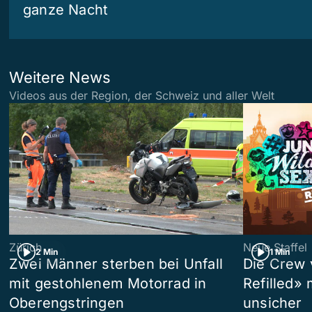
ganze Nacht
Weitere News
Videos aus der Region, der Schweiz und aller Welt
Zürich
Neue Staffel
2 Min
1 Min
Zwei Männer sterben bei Unfall
Die Crew 
mit gestohlenem Motorrad in
Refilled»
Oberengstringen
unsicher