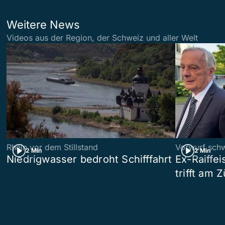
Weitere News
Videos aus der Region, der Schweiz und aller Welt
Rhein vor dem Stillstand
Vorwurf sch
2 Min
2 Min
Niedrigwasser bedroht Schifffahrt
Ex-Raiffe
trifft am 