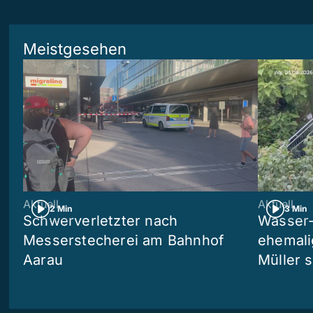
Meistgesehen
Aktuell
Aktuell
2 Min
3 Min
Schwerverletzter nach
Wasser-
Messerstecherei am Bahnhof
ehemali
Aarau
Müller s