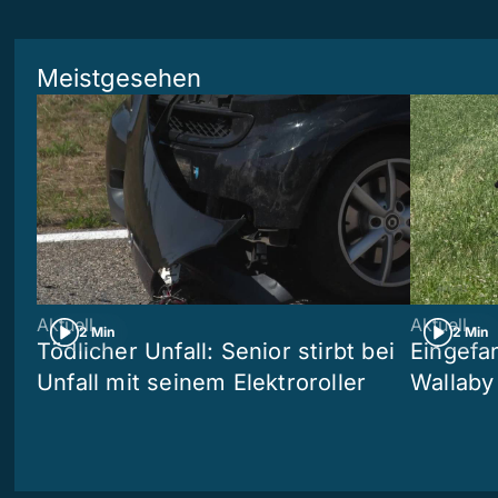
Meistgesehen
Aktuell
Aktuell
2 Min
2 Min
Tödlicher Unfall: Senior stirbt bei
Eingefa
Unfall mit seinem Elektroroller
Wallaby