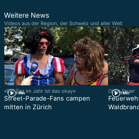
Weitere News
Videos aus der Region, der Schweiz und aller Welt
«Ein Tag im Jahr ist das okay»
Ohne Feuer
1 Min
1 Min
Street-Parade-Fans campen
Feuerwehr 
mitten in Zürich
Waldbrand