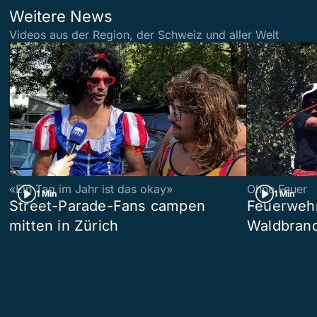
Weitere News
Videos aus der Region, der Schweiz und aller Welt
«Ein Tag im Jahr ist das okay»
Ohne Feuer
1 Min
1 Min
Street-Parade-Fans campen
Feuerwehr 
mitten in Zürich
Waldbrand