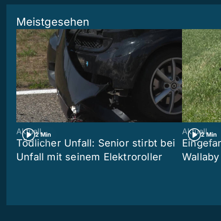
Meistgesehen
Aktuell
Aktuell
2 Min
2 Min
Tödlicher Unfall: Senior stirbt bei
Eingefa
Unfall mit seinem Elektroroller
Wallaby