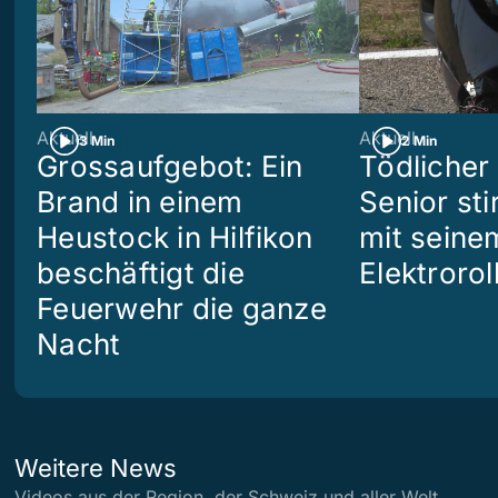
Aktuell
Aktuell
3 Min
2 Min
Grossaufgebot: Ein
Tödlicher 
Brand in einem
Senior sti
Heustock in Hilfikon
mit seine
beschäftigt die
Elektrorol
Feuerwehr die ganze
Nacht
Weitere News
Videos aus der Region, der Schweiz und aller Welt