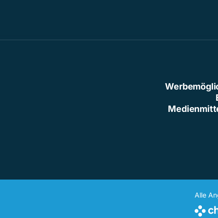
Werbemögli
Medienmitt
Alle A