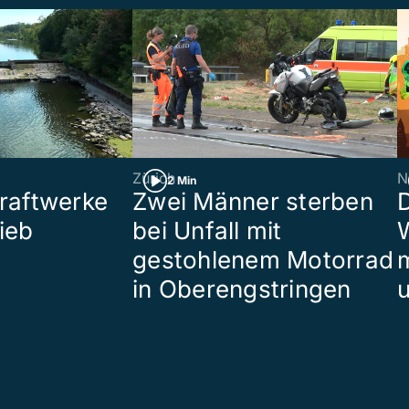
Zürich
N
2 Min
raftwerke
Zwei Männer sterben
ieb
bei Unfall mit
W
gestohlenem Motorrad
in Oberengstringen