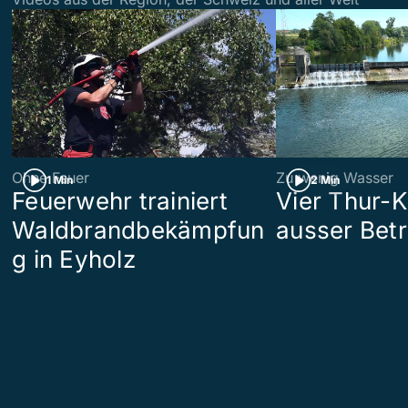
Ohne Feuer
Zu wenig Wasser
1 Min
2 Min
Feuerwehr trainiert
Vier Thur-K
Waldbrandbekämpfun
ausser Betr
g in Eyholz