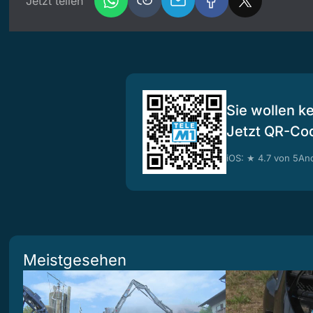
Jetzt teilen
Sie wollen k
Jetzt QR-Co
iOS: ★ 4.7 von 5
And
Meistgesehen