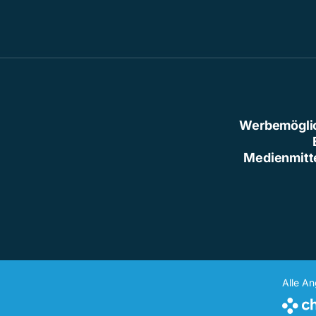
Werbemögli
Medienmitt
Alle A