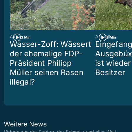
Aktuell
Aktuell
3 Min
2 Min
Wasser-Zoff: Wässert
Eingefang
der ehemalige FDP-
Ausgebüx
Präsident Philipp
ist wiede
Müller seinen Rasen
Besitzer
illegal?
Weitere News
Videos aus der Region, der Schweiz und aller Welt