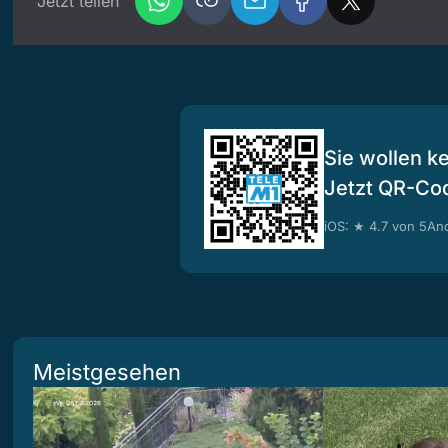
Jetzt teilen
Sie wollen k
Jetzt QR-Co
iOS: ★ 4.7 von 5
And
Meistgesehen