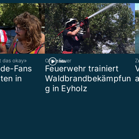
st das okay»
Ohne Feuer
Z
1 Min
ade-Fans
Feuerwehr trainiert
ten in
Waldbrandbekämpfun
a
g in Eyholz