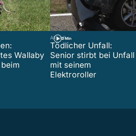
Aktuell
2 Min
en:
Tödlicher Unfall:
tes Wallaby
Senior stirbt bei Unfall
r beim
mit seinem
Elektroroller