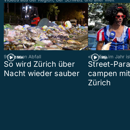
90 Tonnen Abfall
«Ein Tag im Jahr i
1 Min
1 Min
So wird Zürich über
Street-Par
Nacht wieder sauber
campen mit
Zürich