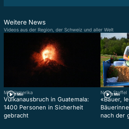
Weitere News
Videos aus der Region, der Schweiz und aller Welt
Mittelamerika
Neue Staffel
1 Min
1 Min
Vulkanausbruch in Guatemala:
«Bauer, l
1400 Personen in Sicherheit
Bäuerinne
gebracht
nach der 