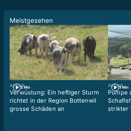
Meistgesehen
Aktuell
Aktuell
2 Min
3 Min
Verwüstung: Ein heftiger Sturm
Pumpe a
richtet in der Region Bottenwil
Schafis
grosse Schäden an
strikte