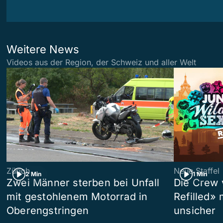
Weitere News
Videos aus der Region, der Schweiz und aller Welt
Zürich
Neue Staffel
2 Min
1 Min
Zwei Männer sterben bei Unfall
Die Crew 
mit gestohlenem Motorrad in
Refilled»
Oberengstringen
unsicher