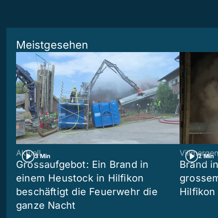
Meistgesehen
Aktuell
Villmerge
3 Min
2 Min
Grossaufgebot: Ein Brand in
Brand i
einem Heustock in Hilfikon
grossem
beschäftigt die Feuerwehr die
Hilfikon
ganze Nacht