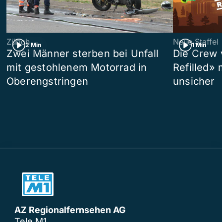
Zürich
Neue Staffel
2 Min
1 Min
Zwei Männer sterben bei Unfall
Die Crew 
mit gestohlenem Motorrad in
Refilled»
Oberengstringen
unsicher
AZ Regionalfernsehen AG
Tele M1