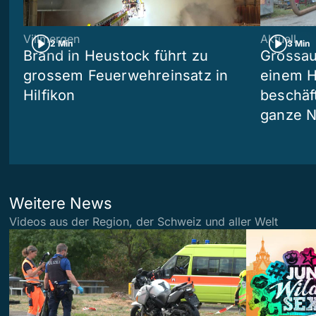
Villmergen
Aktuell
2 Min
3 Min
Brand in Heustock führt zu
Grossau
grossem Feuerwehreinsatz in
einem H
Hilfikon
beschäf
ganze N
Weitere News
Videos aus der Region, der Schweiz und aller Welt