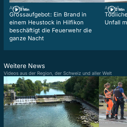
Aktuell
Aktuell
3 Min
2 Min
Grossaufgebot: Ein Brand in
Tödliche
einem Heustock in Hilfikon
Unfall m
beschäftigt die Feuerwehr die
ganze Nacht
Weitere News
Videos aus der Region, der Schweiz und aller Welt