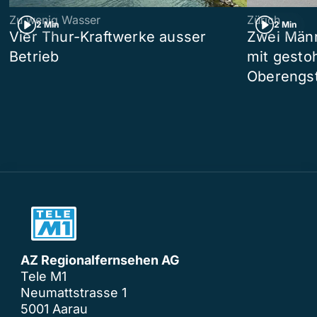
Zu wenig Wasser
Zürich
2 Min
2 Min
Vier Thur-Kraftwerke ausser
Zwei Männ
Betrieb
mit gesto
Oberengst
AZ Regionalfernsehen AG
Tele M1
Neumattstrasse 1
5001 Aarau