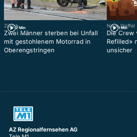
Zürich
Neue Staffel
2 Min
1 Min
Zwei Männer sterben bei Unfall
Die Crew 
mit gestohlenem Motorrad in
Refilled»
Oberengstringen
unsicher
AZ Regionalfernsehen AG
Tele M1