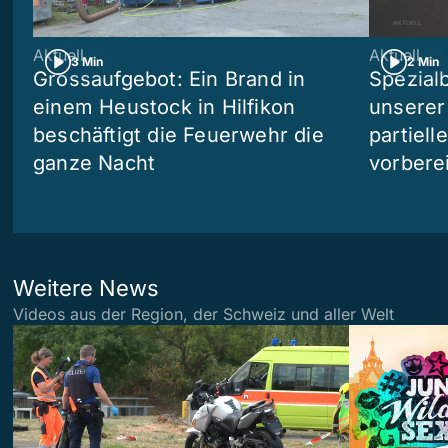
Aktuell
Aktuell
3 Min
2 Min
Grossaufgebot: Ein Brand in
Spezialb
einem Heustock in Hilfikon
unserer
beschäftigt die Feuerwehr die
partiell
ganze Nacht
vorberei
Weitere News
Videos aus der Region, der Schweiz und aller Welt